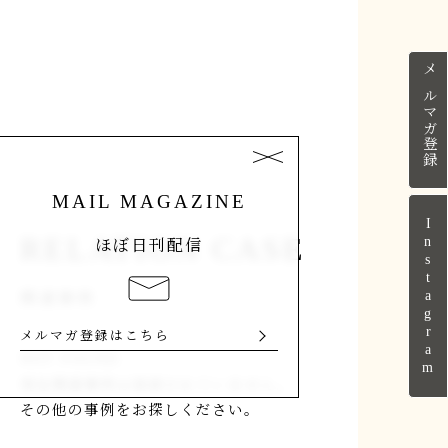
メルマガ登録
【OB宅訪問】築130年の古民家 OBさん宅訪問見
学会 2/28（土）
MAIL MAGAZINE
Instagram
RELATION CASE
ほぼ日刊配信
関連事例
メルマガ登録はこちら
NOT FOUND.
現在関連事例は登録されていません。
その他の事例をお探しください。