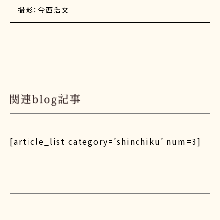
撮影：今西浩文
[article_list category=’shinchiku’ num=3]