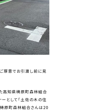
のご厚意でお引渡し前に見
した高知県梼原町森林組合
ナーとして「土佐の木の住
梼原町森林組合さんは20