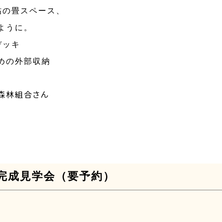
帖の畳スペース、
ように。
デッキ
めの外部収納
森林組合さん
完成見学会（要予約）