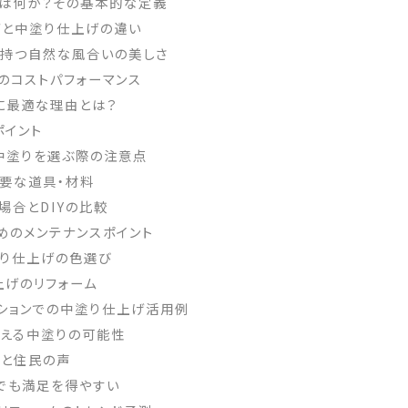
げとは何か？その基本的な定義
上げと中塗り仕上げの違い
げが持つ自然な風合いの美しさ
はのコストパフォーマンス
ムに最適な理由とは？
ポイント
に中塗りを選ぶ際の注意点
必要な道具・材料
る場合とDIYの比較
ためのメンテナンスポイント
中塗り仕上げの色選び
上げのリフォーム
ベーションでの中塗り仕上げ活用例
も映える中塗りの可能性
化と住民の声
どでも満足を得やすい