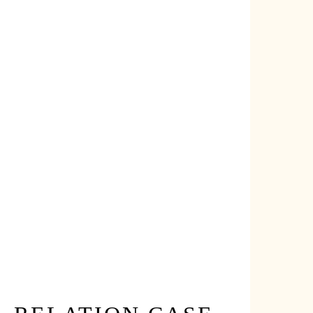
イベント
/
日誌と記録
Feb 12th, 2026
【OB宅訪問】築130年の古民家 OBさん宅訪問見
学会 2/28（土）