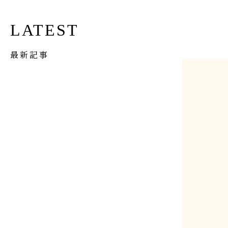
LATEST
最新記事
イベント
Apr 1st, 2026
【完成見学会】築100年長屋購入、フルリノベ完成