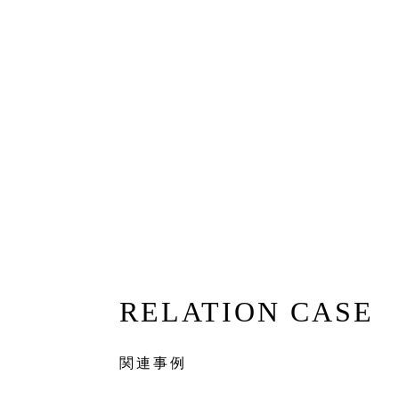
【完成見学会】築100年長屋購入、フ
ノベ完成見学会 4/11（土）12（日
RELATION CASE
関連事例