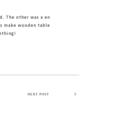
d. The other was a en
 to make wooden table
ething!
NEXT POST