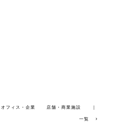
OB宅訪問】築130年の古民家 OBさん
訪問見学会 2/28（土）
オフィス・企業
店舗・商業施設
｜
一覧