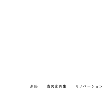
ルリ
めぐる庭ーめぐる・つながる・ととのえ
【
）
るー 3/20（金・祝）
宅
新築
古民家再生
リノベーション