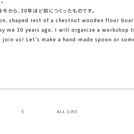
。
今から、30年ほど前につくったものです。
n. shaped rest of a chestnut wooden floor boar
y me 30 years ago. I will organize a workshop
ase join us! Let’s make a hand-made spoon or som
ALL LIST